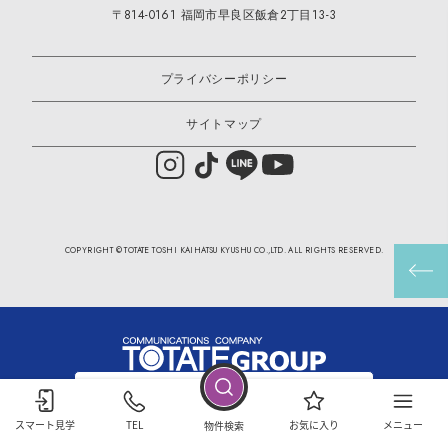
〒814-0161 福岡市早良区飯倉2丁目13-3
プライバシーポリシー
サイトマップ
COPYRIGHT © TOTATE TOSHI KAIHATSU KYUSHU CO.,LTD. ALL RIGHTS RESERVED.
採用情報
スマート見学
TEL
お気に入り
メニュー
物件検索
© 2020 TOTATE GROUP