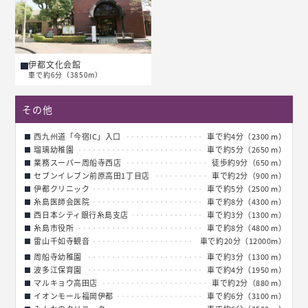
伊都文化会館
車で約6分（3850m）
その他
西九州道「今宿IC」入口
車で約4分（2300 m）
瑠璃幼稚園
車で約5分（2650 m）
業務スーパー周船寺西店
徒歩約9分（650 m）
セブンイレブン前原高田1丁目店
車で約2分（900 m）
伊都クリニック
車で約5分（2500 m）
糸島医師会医院
車で約8分（4300 m）
西日本シティ銀行糸島支店
車で約3分（1300 m）
糸島市役所
車で約8分（4800 m）
雷山千如寺観音
車で約20分（12000m）
周船寺幼稚園
車で約3分（1300 m）
波多江保育園
車で約4分（1950 m）
マルキョウ高田店
車で約2分（880 m）
イオンモール福岡伊都
車で約6分（3100 m）