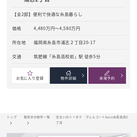
【全2邸】便利で快適な糸島暮らし
価格
4,480万円～4,580万円
所在地
福岡県糸島市浦志２丁目20-17
交通
筑肥線「糸島高校前」駅 徒歩5分
お気に
入り登録
物件
詳細
来場
予約
トップ
販売中の物件一覧
住まいのトータテ ヴェルコートhaco糸島高田3
丁目