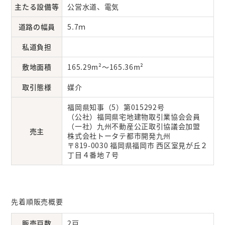
主たる設備等
公営水道、電気
道路の幅員
5.7ｍ
私道負担
敷地面積
165.29m²～165.36m²
取引態様
媒介
福岡県知事（5）第015292号
（公社）福岡県宅地建物取引業協会会員
（一社）九州不動産公正取引協議会加盟
売主
株式会社トータテ都市開発九州
〒819-0030 福岡県福岡市 西区室見が丘２
丁目４番地７号
先着順販売概要
販売戸数
2戸