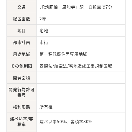
交通
JR筑肥線「周船寺」駅 自転車で7分
総区画数
2邸
地目
宅地
都市計画
市街
用途地域
第一種低層住居専用地域
その他制限
景観法/航空法/宅地造成工事規制区域
開発面積
開発行為許可
-
番号
権利形態
所有権
建ぺい率/容
建ぺい率50%、容積率80%
積率