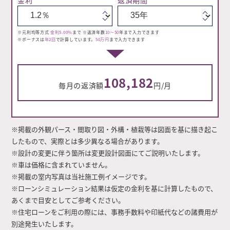
※元利均等方式
金利5.00％
まで ※返済年数
10～50
年まで入力できます
※ボーナスは
年2回
で計算しています。
50万円
まで入力できます
108,182
毎月の返済額
円/月
※掲載の外観パース・間取り図・外構・植栽等は図面を基に描き起こ
したもので、実際とは多少異なる場合があります。
※設計の変更に伴う箇所は変更設計図面にてご説明いたします。
※車は価格に含まれていません。
※掲載の室内写真は当社施工例イメージです。
※ローンシミュレーション結果は仮定の金利を基に計算したもので、
あくまで目安としてご参考ください。
※住宅ローンをご利用の際には、事務手数料や印紙代などの諸費用が
別途発生いたします。