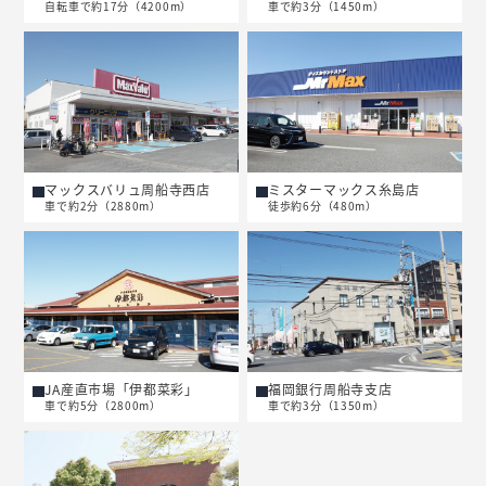
自転車で約17分（4200m）
車で約3分（1450m）
マックスバリュ周船寺西店
ミスターマックス糸島店
車で約2分（2880m）
徒歩約6分（480m）
JA産直市場「伊都菜彩」
福岡銀行周船寺支店
車で約5分（2800m）
車で約3分（1350m）