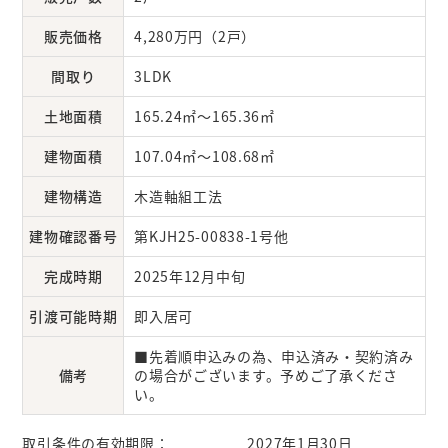
販売価格
4,280万円（2戸）
間取り
3LDK
土地面積
165.24㎡～165.36㎡
建物面積
107.04㎡～108.68㎡
建物構造
木造軸組工法
建物確認番号
第KJH25-00838-1号他
完成時期
2025年12月中旬
引渡可能時期
即入居可
■先着順申込みの為、申込済み・契約済み
備考
の場合がございます。予めご了承くださ
い。
取引条件の有効期限：
2027年1月30日