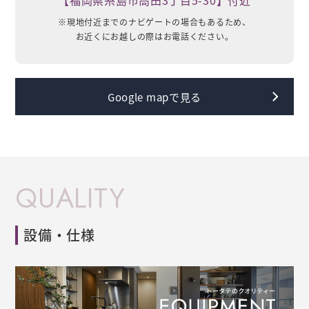
【
福岡県糸島市高田3丁目5-30
】
付近
※現地付近までのナビゲートの場合もあるため、
お近くにお越しの際はお電話ください。
Google mapで見る
QUALITY
設備・仕様