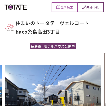
資料
請求
来場
予約
住まいのトータテ ヴェルコート
haco糸島高田3丁目
糸島市
モデルハウス公開中