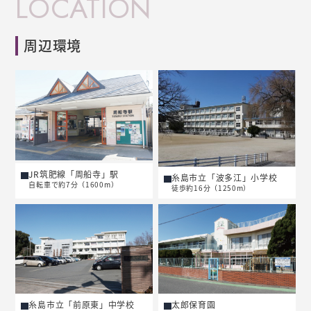
LOCATION
周辺環境
JR筑肥線「周船寺」駅
糸島市立「波多江」小学校
自転車で約7分（1600m）
徒歩約16分（1250m）
糸島市立「前原東」中学校
太郎保育園