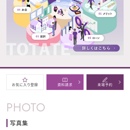
お気に
入り登録
資料
請求
来場
予約
PHOTO
写真集