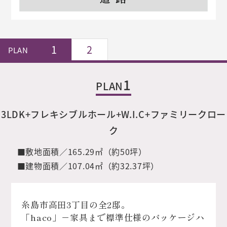
1
2
PLAN
1
PLAN
3LDK+フレキシブルホール+W.I.C+ファミリークロー
ク
■敷地面積／
165.29㎡（約50坪）
■建物面積／
107.04㎡（約32.37坪）
糸島市高田3丁目の全2邸。
「haco」－家具まで標準仕様のパッケージハ