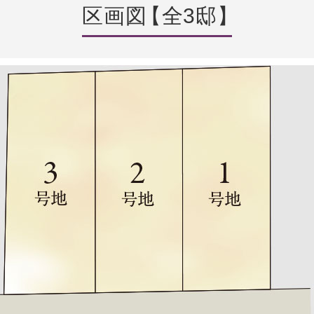
区画図
【
全3邸
】