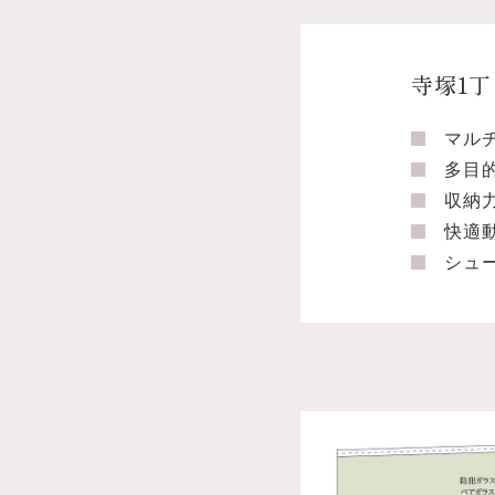
寺塚1丁
マル
多目
収納
快適
シュ