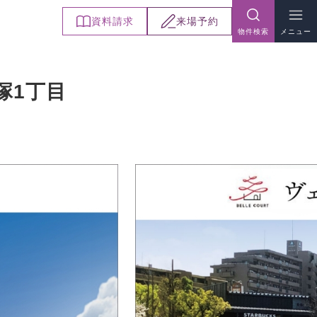
資料
請求
来場
予約
物件検索
メニュー
塚1丁目