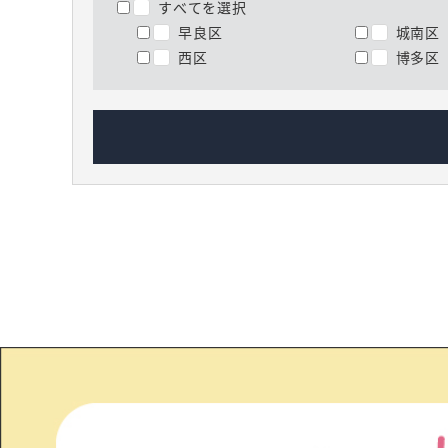
すべてを選択
早良区
城南区
西区
博多区