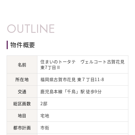
OUTLINE
物件概要
住まいのトータテ ヴェルコート古賀花見
名前
東7丁目Ⅱ
所在地
福岡県古賀市花見 東７丁目11-8
交通
鹿児島本線「千鳥」駅 徒歩9分
総区画数
2邸
地目
宅地
都市計画
市街