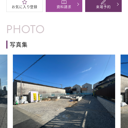
お気に
入り登録
資料
請求
来場
予約
PHOTO
写真集