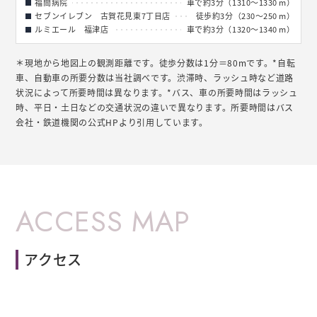
福間病院
車で約3分（1310～1330 m）
セブンイレブン 古賀花見東7丁目店
徒歩約3分（230～250 m）
ルミエール 福津店
車で約3分（1320～1340 m）
＊現地から地図上の観測距離です。徒歩分数は1分＝80mです。*自転
車、自動車の所要分数は当社調べです。渋滞時、ラッシュ時など道路
状況によって所要時間は異なります。*バス、車の所要時間はラッシュ
時、平日・土日などの交通状況の違いで異なります。所要時間はバス
会社・鉄道機関の公式HPより引用しています。
ACCESS MAP
アクセス