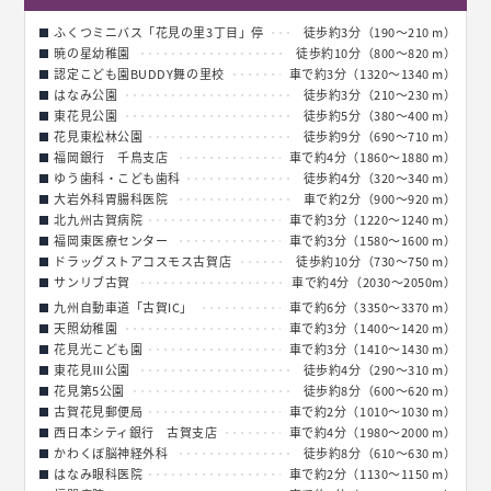
ふくつミニバス「花見の里3丁目」停
徒歩約3分（190～210 m）
暁の星幼稚園
徒歩約10分（800～820 m）
認定こども園BUDDY舞の里校
車で約3分（1320～1340 m）
はなみ公園
徒歩約3分（210～230 m）
東花見公園
徒歩約5分（380～400 m）
花見東松林公園
徒歩約9分（690～710 m）
福岡銀行 千鳥支店
車で約4分（1860～1880 m）
ゆう歯科・こども歯科
徒歩約4分（320～340 m）
大岩外科胃腸科医院
車で約2分（900～920 m）
北九州古賀病院
車で約3分（1220～1240 m）
福岡東医療センター
車で約3分（1580～1600 m）
ドラッグストアコスモス古賀店
徒歩約10分（730～750 m）
サンリブ古賀
車で約4分（2030～2050m）
九州自動車道「古賀IC」
車で約6分（3350～3370 m）
天照幼稚園
車で約3分（1400～1420 m）
花見光こども園
車で約3分（1410～1430 m）
東花見Ⅲ公園
徒歩約4分（290～310 m）
花見第5公園
徒歩約8分（600～620 m）
古賀花見郵便局
車で約2分（1010～1030 m）
西日本シティ銀行 古賀支店
車で約4分（1980～2000 m）
かわくぼ脳神経外科
徒歩約8分（610～630 m）
はなみ眼科医院
車で約2分（1130～1150 m）