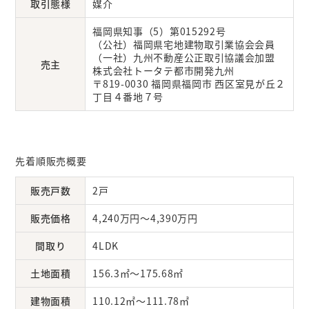
取引態様
媒介
福岡県知事（5）第015292号
（公社）福岡県宅地建物取引業協会会員
（一社）九州不動産公正取引協議会加盟
売主
株式会社トータテ都市開発九州
〒819-0030 福岡県福岡市 西区室見が丘２
丁目４番地７号
先着順販売概要
販売戸数
2戸
販売価格
4,240万円～4,390万円
間取り
4LDK
土地面積
156.3㎡～175.68㎡
建物面積
110.12㎡～111.78㎡