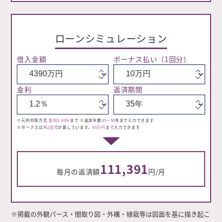
ローンシミュレーション
借入金額
ボーナス払い
（1回分）
金利
返済期間
※元利均等方式
金利5.00％
まで ※返済年数
10～50
年まで入力できます
※ボーナスは
年2回
で計算しています。
50万円
まで入力できます
111,391
毎月の返済額
円/月
※掲載の外観パース・間取り図・外構・植栽等は図面を基に描き起こ