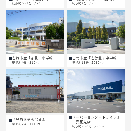
徒歩約6～7分（490m）
徒歩約9分（680m）
古賀市立「花見」小学校
古賀市立「古賀北」中学校
徒歩約4分（310m）
徒歩約13分（1030m）
スーパーセンタートライアル
花見あおぞら保育園
古賀花見店
車で約2分（1210m）
徒歩約5～6分（420m）