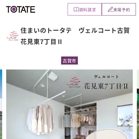
資料
請求
来場
予約
住まいのトータテ ヴェルコート古賀
花見東7丁目Ⅱ
古賀市