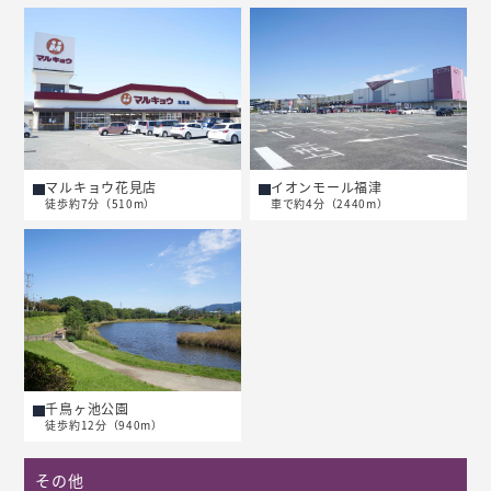
マルキョウ花見店
イオンモール福津
徒歩約7分（510m）
車で約4分（2440m）
千鳥ヶ池公園
徒歩約12分（940m）
その他