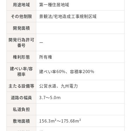
用途地域
第一種住居地域
その他制限
景観法/宅地造成工事規制区域
開発面積
開発行為許可
ー
番号
権利形態
所有権
建ぺい率/容
建ぺい率60%、容積率200%
積率
主たる設備等
公営水道、九州電力
道路の幅員
3.7～5.0ｍ
私道負担
敷地面積
156.3m²～175.68m²